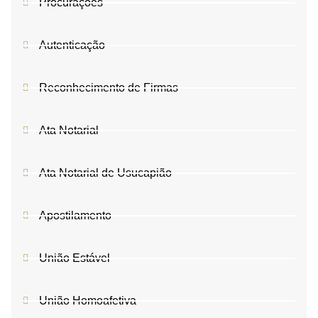
Procurações
Autenticação
Reconhecimento de Firmas
Ata Notarial
Ata Notarial de Usucapião
Apostilamento
União Estável
União Homoafetiva