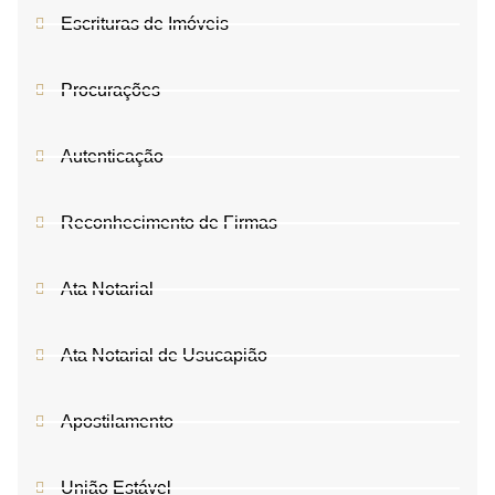
Escrituras de Imóveis
Procurações
Autenticação
Reconhecimento de Firmas
Ata Notarial
Ata Notarial de Usucapião
Apostilamento
União Estável